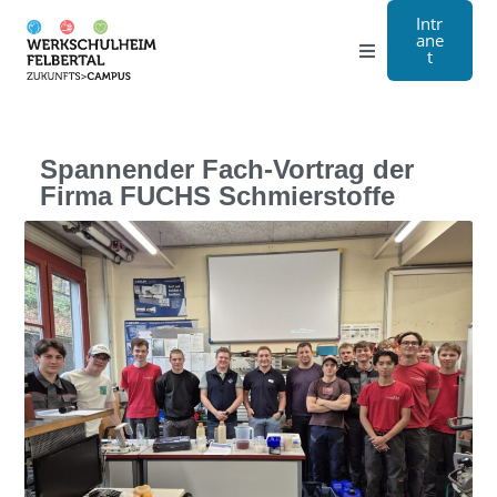
Intr
ane
t
Gymnasium
Handwerk
Spannender Fach-Vortrag der
Firma FUCHS Schmierstoffe
Internat
Über Uns
Anmeldung
Kontakt
EN