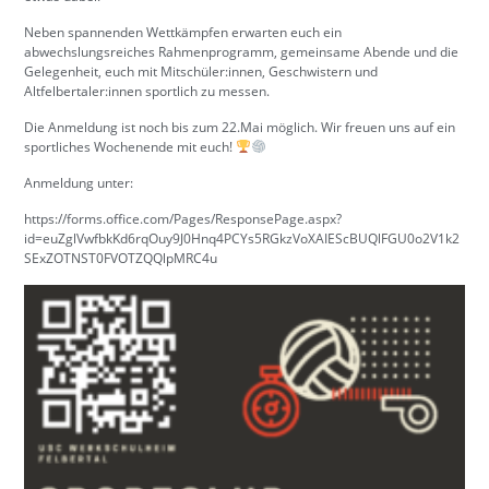
Neben spannenden Wettkämpfen erwarten euch ein
abwechslungsreiches Rahmenprogramm, gemeinsame Abende und die
Gelegenheit, euch mit Mitschüler:innen, Geschwistern und
Altfelbertaler:innen sportlich zu messen.
Die Anmeldung ist noch bis zum 22.Mai möglich. Wir freuen uns auf ein
sportliches Wochenende mit euch!
Anmeldung unter:
https://forms.office.com/Pages/ResponsePage.aspx?
id=euZglVwfbkKd6rqOuy9J0Hnq4PCYs5RGkzVoXAIEScBUQlFGU0o2V1k2
SExZOTNST0FVOTZQQlpMRC4u