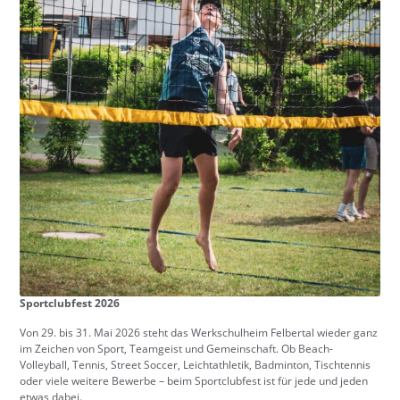
Sportclubfest 2026
Von 29. bis 31. Mai 2026 steht das Werkschulheim Felbertal wieder ganz
im Zeichen von Sport, Teamgeist und Gemeinschaft. Ob Beach-
Volleyball, Tennis, Street Soccer, Leichtathletik, Badminton, Tischtennis
oder viele weitere Bewerbe – beim Sportclubfest ist für jede und jeden
etwas dabei.