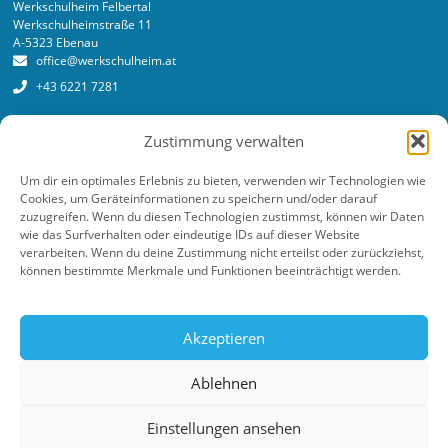
Werkschulheim Felbertal
Werkschulheimstraße 11
A-5323 Ebenau
office@werkschulheim.at
+43 6221 7281
Services
Zustimmung verwalten
Anmeldung
Anmeldeformular online
Um dir ein optimales Erlebnis zu bieten, verwenden wir Technologien wie
Cookies, um Geräteinformationen zu speichern und/oder darauf
Kosten
zuzugreifen. Wenn du diesen Technologien zustimmst, können wir Daten
wie das Surfverhalten oder eindeutige IDs auf dieser Website
Newsletter
verarbeiten. Wenn du deine Zustimmung nicht erteilst oder zurückziehst,
können bestimmte Merkmale und Funktionen beeinträchtigt werden.
Akzeptieren
Datenschutz
Impressum
Ablehnen
©2026 Werkschulheim. Alle Rechte vorbehalten.
Made with ♥ by
adplace Media
Einstellungen ansehen