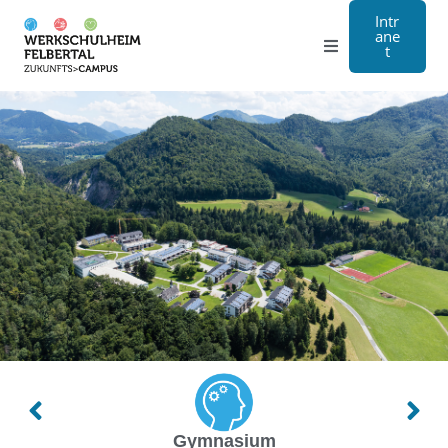
Intr
ane
t
Gymnasium
Handwerk
Internat
Über Uns
Anmeldung
Kontakt
EN