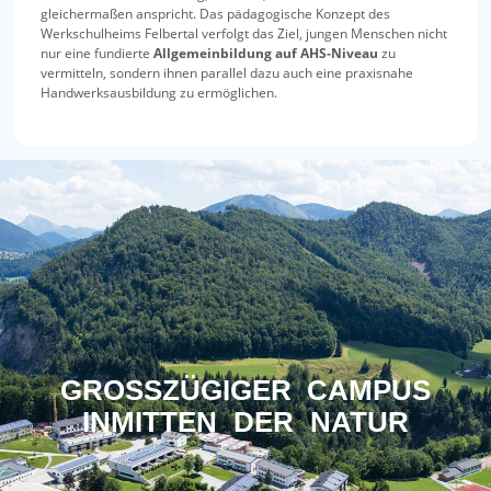
gleichermaßen anspricht. Das pädagogische Konzept des
Werkschulheims Felbertal verfolgt das Ziel, jungen Menschen nicht
nur eine fundierte
Allgemeinbildung auf AHS-Niveau
zu
vermitteln, sondern ihnen parallel dazu auch eine praxisnahe
Handwerksausbildung zu ermöglichen.
GROSSZÜGIGER CAMPUS
INMITTEN DER NATUR