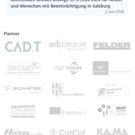
burg
Klassenzimmer in die ganze Welt!
2. Juni 2026
22. 
Partner