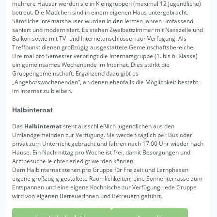
mehrere Häuser werden sie in Kleingruppen (maximal 12 Jugendliche)
betreut. Die Mädchen sind in einem eigenen Haus untergebracht.
Sämtliche Internatshäuser wurden in den letzten Jahren umfassend
saniert und modernisiert. Es stehen Zweibettzimmer mit Nasszelle und
Balkon sowie mit TV- und Internetanschlüssen zur Verfügung. Als
Treffpunkt dienen großzügig ausgestattete Gemeinschaftsbereiche.
Dreimal pro Semester verbringt die Internatsgruppe (1. bis 6. Klasse)
ein gemeinsames Wochenende im Internat. Dies stärkt die
Gruppengemeinschaft. Ergänzend dazu gibt es
„Angebotswochenenden“, an denen ebenfalls die Möglichkeit besteht,
im Internat zu bleiben.
Halbinternat
Das
Halbinternat
steht ausschließlich Jugendlichen aus den
Umlandgemeinden zur Verfügung. Sie werden täglich per Bus oder
privat zum Unterricht gebracht und fahren nach 17.00 Uhr wieder nach
Hause. Ein Nachmittag pro Woche ist frei, damit Besorgungen und
Arztbesuche leichter erledigt werden können.
Dem Halbinternat stehen pro Gruppe für Freizeit und Lernphasen
eigene großzügig gestaltete Räumlichkeiten, eine Sonnenterrasse zum
Entspannen und eine eigene Kochnische zur Verfügung. Jede Gruppe
wird von eigenen Betreuerinnen und Betreuern geführt.