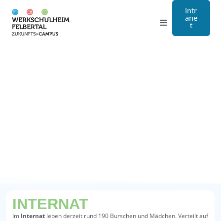
Intr
ane
t
Gymnasium
Handwerk
Internat
Über Uns
Anmeldung
Kontakt
INTERNAT
EN
Im
Internat
leben derzeit rund 190 Burschen und Mädchen. Verteilt auf