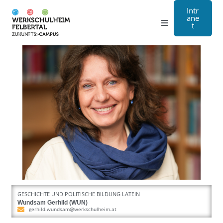
Intr
ane
t
Gymnasium
Handwerk
Internat
Über Uns
Anmeldung
Kontakt
GESCHICHTE UND POLITISCHE BILDUNG LATEIN
EN
Wundsam Gerhild (WUN)
gerhild.wundsam@werkschulheim.at