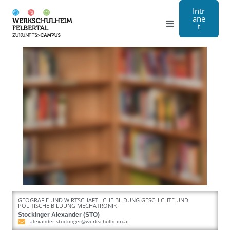
Intr
ane
t
Gymnasium
Handwerk
Internat
Über Uns
Anmeldung
Kontakt
GEOGRAFIE UND WIRTSCHAFTLICHE BILDUNG GESCHICHTE UND
POLITISCHE BILDUNG MECHATRONIK
EN
Stockinger Alexander (STO)
alexander.stockinger@werkschulheim.at