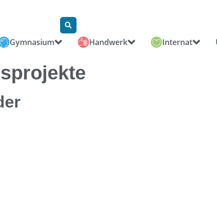
Gymnasium
Handwerk
Internat
sprojekte
der