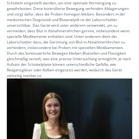
Schütteln eingestellt werden, um eine optimale Vermengung zu
gewährleisten. Diese kontrollierte Bewegung verhindert Ablagerungen
und sorgt dafür, dass die Proben homogen bleiben. Besonders in der
medizinischen Diagnostik und Blutanalytik ist der Laborschüttler
unverzichtbar. Das Gerät wird unter anderem verwendet, um zu
vermeiden, dass Blut in Abnahmeröhrchen gerinnt, insbesondere wenn
spezielle Medikamente enthalten sind. Unter anderem dient der
Laborschüttler dazu, die Gerinnung von Blut in Abnahmeröhrchen zu
verhindern, insbesondere bei Proben mit speziellen Medikamenten.
Durch das kontinuierliche Bewegen bleiben Blutzellen und Flüssigkeit
gleichmäßig verteilt, was eine präzise Untersuchung ermöglicht. Je nach
Aufsatz der Schüttelplatte können unterschiedliche Gefäße, wie
Reagenzgläser oder Kolben eingesetzt werden, wodurch das Gerät
vielseitig nutzbar ist.