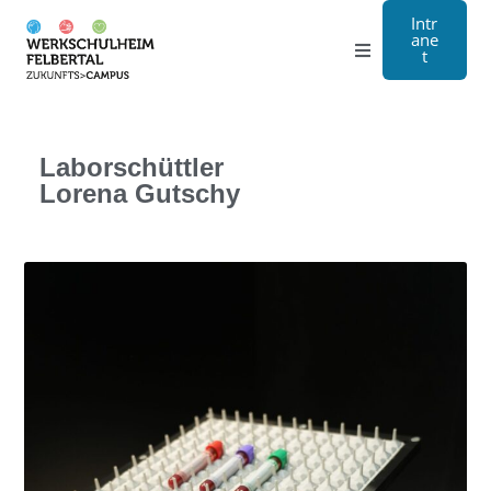
Intr
ane
t
Gymnasium
Handwerk
Laborschüttler
Lorena Gutschy
Internat
Über Uns
Anmeldung
Kontakt
EN